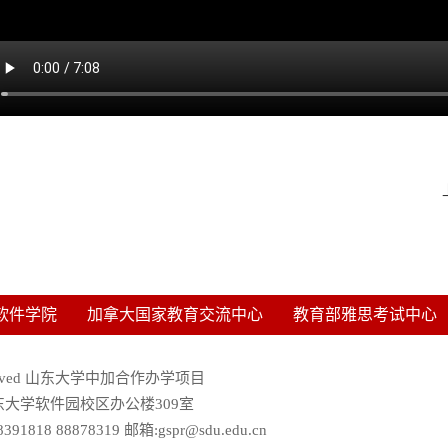
软件学院
加拿大国家教育交流中心
教育部雅思考试中心
ght Reserved 山东大学中加合作办学项目
东大学软件园校区办公楼309室
91818 88878319 邮箱:gspr@sdu.edu.cn