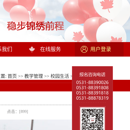
系我们
在线服务
用户登录
置:
首页
>>
教学管理
>>
校园生活
>>
校园活动
>> 正文
者： 点击：[
899
]