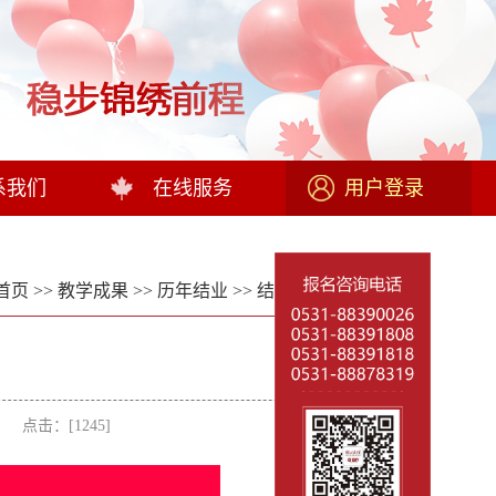
系我们
在线服务
用户登录
首页
>>
教学成果
>>
历年结业
>>
结业合影留念
>> 正文
者： 点击：[
1245
]