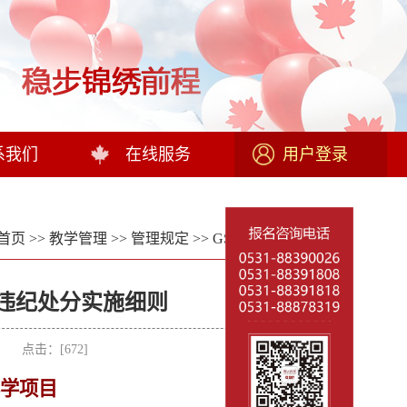
系我们
在线服务
用户登录
首页
>>
教学管理
>>
管理规定
>>
GSP管理制度
>> 正文
违纪处分实施细则
者： 点击：[
672
]
学项目