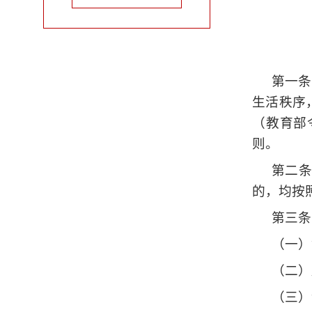
第一条
生活秩序
（教育部
则。
第二条
的，均按
第三条
（一）
（二）
（三）