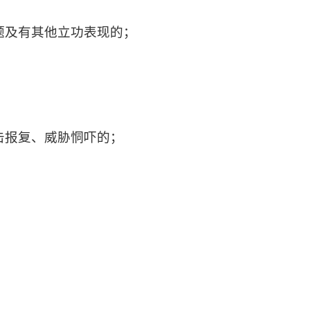
题及有其他立功表现的；
击报复、威胁恫吓的；