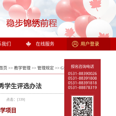
系我们
在线服务
用户登录
首页
>>
教学管理
>>
管理规定
>>
GSP管理制度
>> 正文
秀学生评选办法
者： 点击：[
339
]
学项目