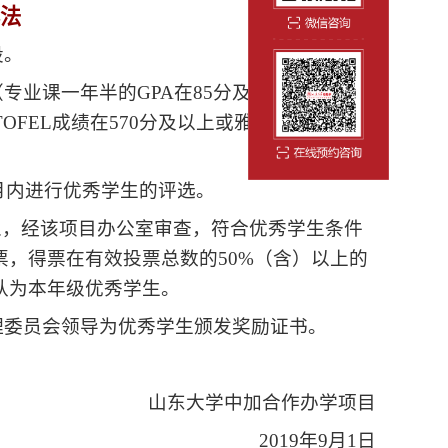
法
设。
（专业课一年半的
GPA
在
85
分及以上，并要求
TOFEL
成绩在
570
分及以上或雅思
6.5
分及以
月内进行优秀学生的评选。
人，经该项目办公室审查，符合优秀学生条件
票，得票在有效投票总数的
50%
（含）以上的
认为本年级优秀学生。
理委员会领导为优秀学生颁发奖励证书。
山东大学中加合作办学项目
2019
年
9
月
1
日