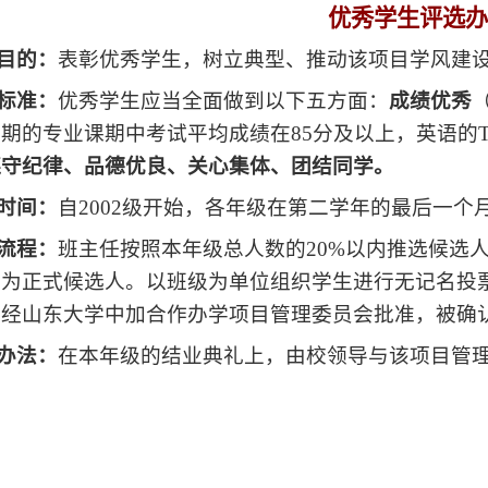
优秀学生评选办
目的：
表彰优秀学生，树立典型、推动该项目学风建
标准：
优秀学生应当全面做到以下五方面：
成绩优秀
学期的专业课期中考试平均成绩在
85
分及以上，英语的
遵守纪律、品德优良、关心集体、团结同学。
时间：
自
2002
级开始，各年级在第二学年的最后一个
流程：
班主任按照本年级总人数的
20%
以内推选候选
定为正式候选人。以班级为单位组织学生进行无记名投
报经山东大学中加合作办学项目管理委员会批准，被确
办法：
在本年级的结业典礼上，由校领导与该项目管