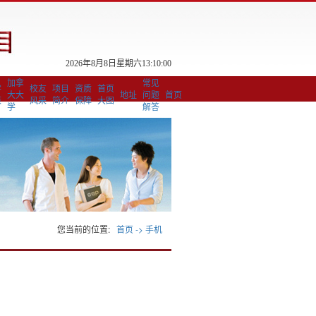
2026年8月8日星期六13:10:00
加拿
常见
学
校友
项目
资质
首页
大大
地址
问题
首页
策
风采
简介
保障
大图
学
解答
您当前的位置:
首页 ->
手机