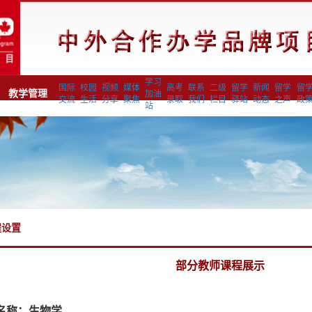
学习
国际
校园
视频
媒体
高考
联系
二级
留学
新闻
留学
留
教学管理
加油
交流
生活
分享
聚焦
录取
我们
栏目
驿站
动态
之声
政
站
程设置
部分教师课程展示
名称：生物学