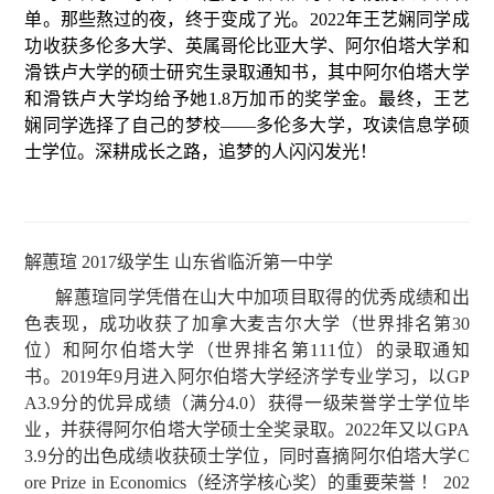
单。那些熬过的夜，终于变成了光。2022年王艺娴同学成
功收获多伦多大学、英属哥伦比亚大学、阿尔伯塔大学和
滑铁卢大学的硕士研究生录取通知书，其中阿尔伯塔大学
和滑铁卢大学均给予她1.8万加币的奖学金。最终，王艺
娴同学选择了自己的梦校——多伦多大学，攻读信息学硕
士学位。深耕成长之路，追梦的人闪闪发光！
解蕙瑄
2017
级学生
山东省临沂第一中学
解蕙瑄同学凭借在山大中加项目取得的优秀成绩和出
色表现，成功收获了加拿大麦吉尔大学（世界排名第30
位）和阿尔伯塔大学（世界排名第111位）的录取通知
书。
2019
年
9
月进入阿尔伯塔大学经济学专业学习，以
GP
A3.9
分的优异成绩（满分
4.0
）获得一级荣誉学士学位毕
业，并获得阿尔伯塔大学硕士全奖录取。
2022
年又以
GPA
3.9
分的出色成绩收获硕士学位，同时喜摘阿尔伯塔大学
C
ore Prize in Economics
（经济学核心奖）的重要荣誉 ！
202