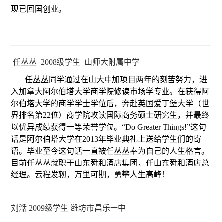
现已回国创业。
任丛丛 2008级学生 山师大附属中学
任丛丛同学通过在山大中加项目两年的刻苦努力，进
入加拿大阿尔伯塔大学商学院修读市场学专业。在获得阿
尔伯塔大学的商学学士学位后，奔赴英国爱丁堡大学（世
界排名第22位）商学院攻读国际商务硕士研究生，并最终
以优异成绩获得一等荣誉学位。“Do Greater Things!”这句
话是阿尔伯塔大学在2013年毕业典礼上送给学生们的寄
语。毕业至今这句话一直被任丛丛奉为自己的人生格言。
目前任丛丛就职于山东舜和酒店集团，任山东舜和酒店总
经理。云程发轫，万里可期，勇攀人生高峰！
刘湉 2009级学生 潍坊市昌乐一中